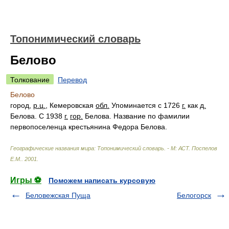
Топонимический словарь
Белово
Толкование
Перевод
Белово
город,
р.ц.
, Кемеровская
обл.
Упоминается с 1726
г.
как
д.
Белова. С 1938
г.
гор.
Белова. Название по фамилии
первопоселенца крестьянина Федора Белова.
Географические названия мира: Топонимический словарь. - М: АСТ
.
Поспелов
Е.М.
.
2001
.
Игры ⚽
Поможем написать курсовую
Беловежская Пуща
Белогорск