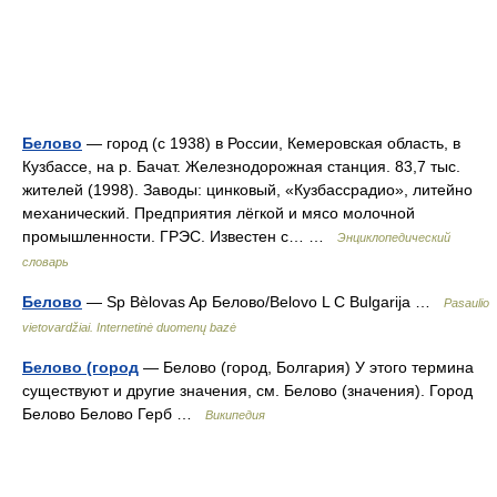
Белово
— город (с 1938) в России, Кемеровская область, в
Кузбассе, на р. Бачат. Железнодорожная станция. 83,7 тыс.
жителей (1998). Заводы: цинковый, «Кузбассрадио», литейно
механический. Предприятия лёгкой и мясо молочной
промышленности. ГРЭС. Известен с… …
Энциклопедический
словарь
Белово
— Sp Bèlovas Ap Белово/Belovo L C Bulgarija …
Pasaulio
vietovardžiai. Internetinė duomenų bazė
Белово (город
— Белово (город, Болгария) У этого термина
существуют и другие значения, см. Белово (значения). Город
Белово Белово Герб …
Википедия